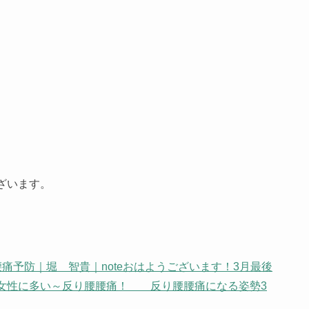
ざいます。
痛予防｜堀 智貴｜note
おはようございます！3月最後
女性に多い～反り腰腰痛！ 反り腰腰痛になる姿勢3