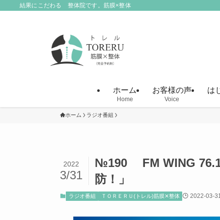
結果にこだわる 整体院です。筋膜×整体
ホーム
お客様の声
は
Home
Voice
ホーム
ラジオ番組
№190 FM WING 76
2022
3/31
防！」
2022-03-3
ラジオ番組
ＴＯＲＥＲＵ(トレル)筋膜✕整体