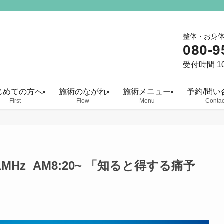
整体・お身
080-9
受付時間 10
じめての方へ
施術のながれ
施術メニュー
予約/問い
First
Flow
Menu
Contac
.1MHz AM8:20~ 「知ると得する痛予
1