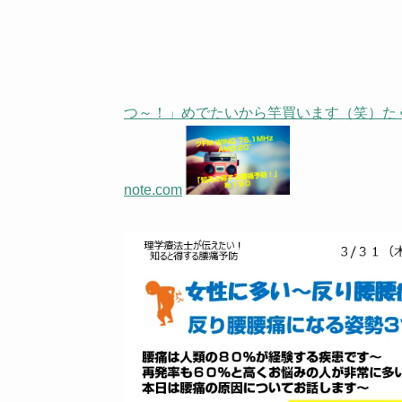
つ～！」めでたいから竿買います（笑）た
note.com