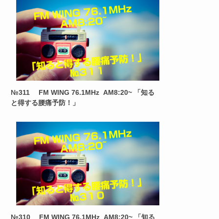
№311 FM WING 76.1MHz AM8:20~ 「知る
と得する腰痛予防！」
№310 FM WING 76.1MHz AM8:20~ 「知る