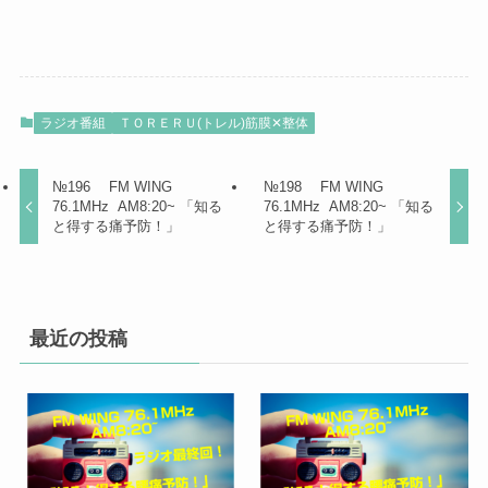
ラジオ番組
ＴＯＲＥＲＵ(トレル)筋膜✕整体
№196 FM WING
№198 FM WING
76.1MHz AM8:20~ 「知る
76.1MHz AM8:20~ 「知る
と得する痛予防！」
と得する痛予防！」
最近の投稿