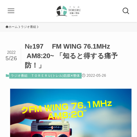
ホーム
ラジオ番組
№197 FM WING 76.1MHz
2022
AM8:20~ 「知ると得する痛予
5/26
防！」
2022-05-26
ラジオ番組
ＴＯＲＥＲＵ(トレル)筋膜✕整体