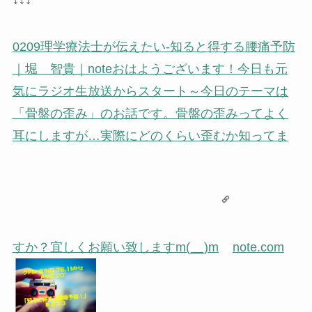
0209理学療法士が伝えたい-知ると得する腰痛予防
｜堀 智貴｜note
おはようございます！今日も元
気にラジオ生放送からスタート～今日のテーマは
「骨盤の歪み」のお話です。骨盤の歪みってよく
耳にしますが…実際にどのくらい歪むか知ってま
すか？宜しくお願い致しますm(__)m
note.com