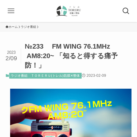
ホーム
ラジオ番組
№233 FM WING 76.1MHz
2023
AM8:20~ 「知ると得する痛予
2/09
防！」
2023-02-09
ラジオ番組
ＴＯＲＥＲＵ(トレル)筋膜✕整体