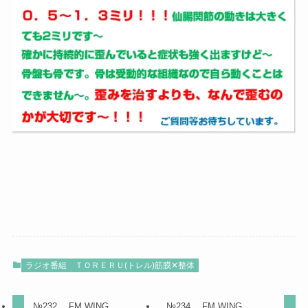
ラジオ番組
ＴＯＲＥＲＵ(トレル)筋膜✕整体
№232 FM WING
№234 FM WING