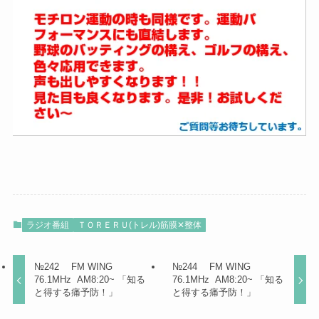
ラジオ番組
ＴＯＲＥＲＵ(トレル)筋膜✕整体
№242 FM WING
№244 FM WING
76.1MHz AM8:20~ 「知る
76.1MHz AM8:20~ 「知る
と得する痛予防！」
と得する痛予防！」