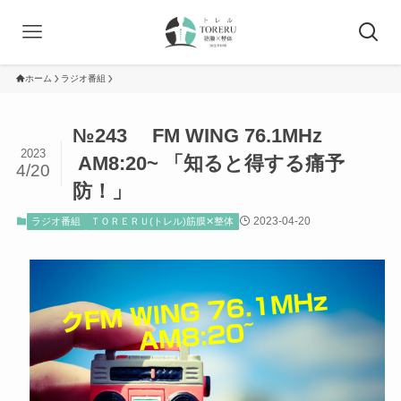
ホーム
ラジオ番組
№243 FM WING 76.1MHz
2023
AM8:20~ 「知ると得する痛予
4/20
防！」
2023-04-20
ラジオ番組
ＴＯＲＥＲＵ(トレル)筋膜✕整体