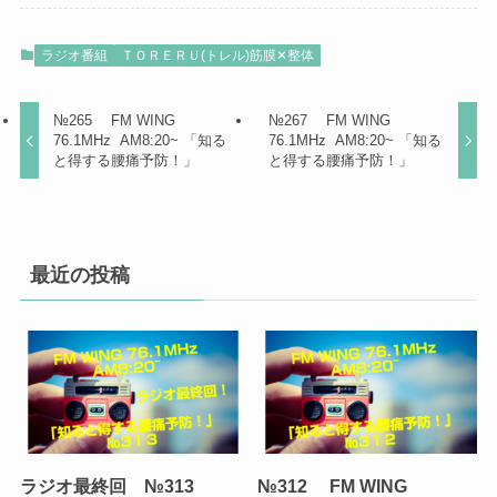
ラジオ番組
ＴＯＲＥＲＵ(トレル)筋膜✕整体
№265 FM WING
№267 FM WING
76.1MHz AM8:20~ 「知る
76.1MHz AM8:20~ 「知る
と得する腰痛予防！」
と得する腰痛予防！」
最近の投稿
ラジオ最終回 №313
№312 FM WING