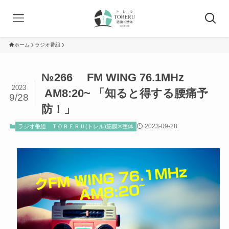
ホーム
ラジオ番組
№266 FM WING 76.1MHz
2023
AM8:20~ 「知ると得する腰痛予
9/28
防！」
2023-09-28
ラジオ番組
ＴＯＲＥＲＵ(トレル)筋膜✕整体