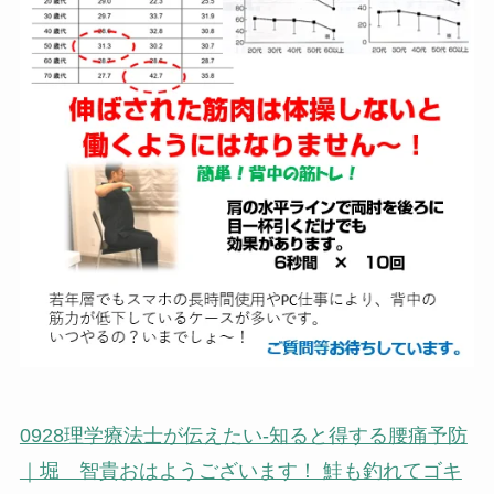
0928理学療法士が伝えたい-知ると得する腰痛予防
｜堀 智貴
おはようございます！ 鮭も釣れてゴキ