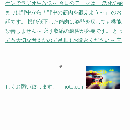
ゲンでラジオ生放送～ 今日のテーマは 「老化の始
まりは背中から！背中の筋肉を鍛えよう～」 のお
話です。 機能低下した筋肉は姿勢を戻しても機能
改善しません～ 必ず収縮の練習が必要です。 とっ
ても大切な考えなので是非！お聞きください～ 宜
しくお願い致します。
note.com