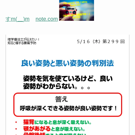
すm(__)m
note.com