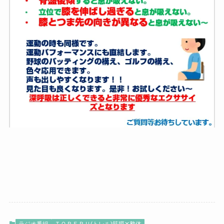
ラジオ番組
ＴＯＲＥＲＵ(トレル)筋膜✕整体