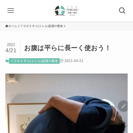
ホーム
ＴＯＲＥＲＵ(トレル)筋膜✕整体
2021
お腹は平らに長ーく使おう！
4/21
2021-04-21
ＴＯＲＥＲＵ(トレル)筋膜✕整体