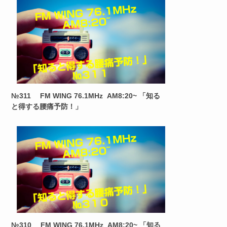
№311 FM WING 76.1MHz AM8:20~ 「知る
と得する腰痛予防！」
№310 FM WING 76.1MHz AM8:20~ 「知る