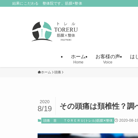
結果にこだわる 整体院です。筋膜×整体
ホーム
お客様の声
は
Home
Voice
ホーム
頭痛
2020
その頭痛は頚椎性？調
8/19
2020-08-1
頭痛
首
ＴＯＲＥＲＵ(トレル)筋膜✕整体