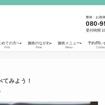
整体・お身
080-9
受付時間 10
じめての方へ
施術のながれ
施術メニュー
予約/問い
First
Flow
Menu
Contac
べてみよう！
9