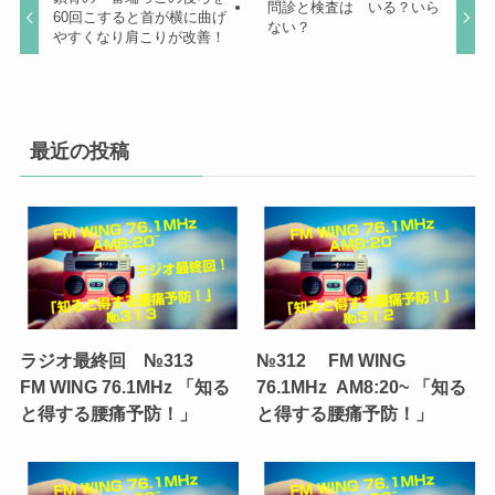
問診と検査は いる？いら
60回こすると首が横に曲げ
ない？
やすくなり肩こりが改善！
最近の投稿
ラジオ最終回 №313
№312 FM WING
FM WING 76.1MHz 「知る
76.1MHz AM8:20~ 「知る
と得する腰痛予防！」
と得する腰痛予防！」