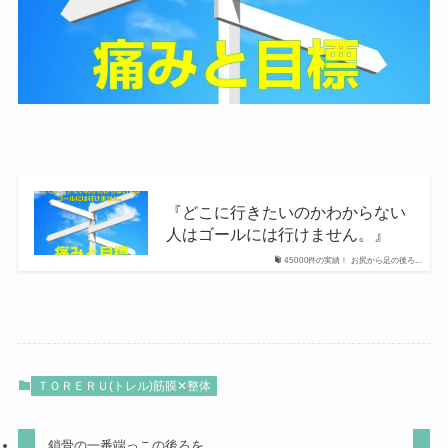
『どこに行きたいのかわからない
人はゴールには行けません。』
45000件の実績！ お尻から足の後ろ...
ＴＯＲＥＲＵ(トレル)筋膜✕整体
鎖骨の一番端っこの後ろを