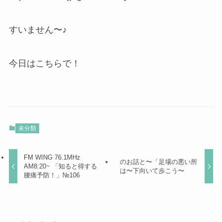
すいません〜♪
今日はこちらで！
未分類
FM WING 76.1MHz
のお話と〜「足場の悪い所
AM8:20~ 「知ると得する
は〜下向いて歩こう〜
腰痛予防！」№106