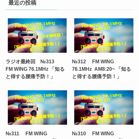
最近の投稿
ラジオ最終回 №313
№312 FM WING
FM WING 76.1MHz 「知る
76.1MHz AM8:20~ 「知る
と得する腰痛予防！」
と得する腰痛予防！」
№311 FM WING
№310 FM WING