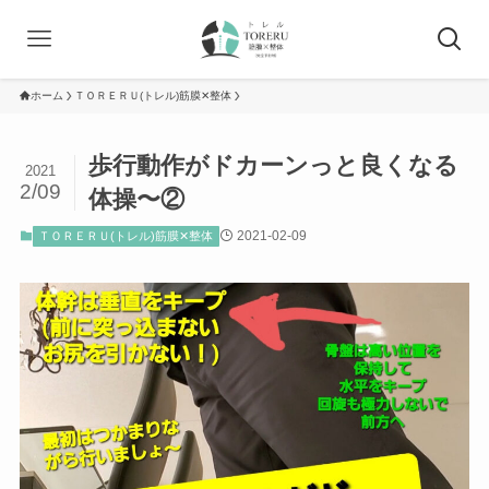
ホーム
ＴＯＲＥＲＵ(トレル)筋膜✕整体
歩行動作がドカーンっと良くなる
2021
2/09
体操〜②
2021-02-09
ＴＯＲＥＲＵ(トレル)筋膜✕整体