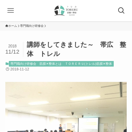
ホーム
専門職向け研修会
講師をしてきました～ 帯広 整
2018
11/12
体 トレル
専門職向け研修会
筋膜✕整体とは
ＴＯＲＥＲＵ(トレル)筋膜✕整体
2018-11-12