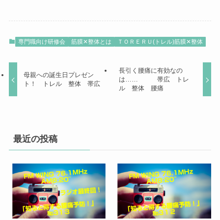
専門職向け研修会
筋膜✕整体とは
ＴＯＲＥＲＵ(トレル)筋膜✕整体
長引く腰痛に有効なの
母親への誕生日プレゼン
は…… 帯広 トレ
ト！ トレル 整体 帯広
ル 整体 腰痛
最近の投稿