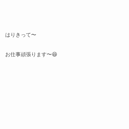
はりきって〜
お仕事頑張ります〜😆