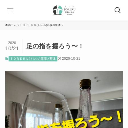
ホーム
ＴＯＲＥＲＵ(トレル)筋膜✕整体
2020
足の指を握ろう〜！
10/21
2020-10-21
ＴＯＲＥＲＵ(トレル)筋膜✕整体