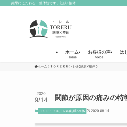
結果にこだわる 整体院です。筋膜×整体
ホーム
お客様の声
は
Home
Voice
ホーム
ＴＯＲＥＲＵ(トレル)筋膜✕整体
2020
関節が原因の痛みの特
9/14
2020-09-14
ＴＯＲＥＲＵ(トレル)筋膜✕整体