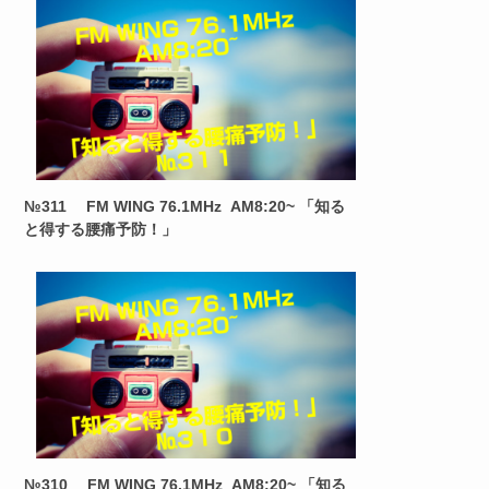
№311 FM WING 76.1MHz AM8:20~ 「知る
と得する腰痛予防！」
№310 FM WING 76.1MHz AM8:20~ 「知る