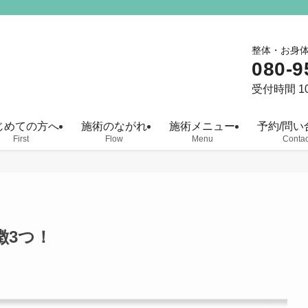
整体・お身
080-9
受付時間 10
じめての方へ
施術のながれ
施術メニュー
予約/問い
First
Flow
Menu
Contac
徴3つ！