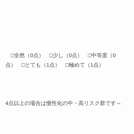
□全然（0点） □少し（0点） □中等度（0
点） □とても（1点） □極めて（1点）
4点以上の場合は慢性化の中・高リスク群です～