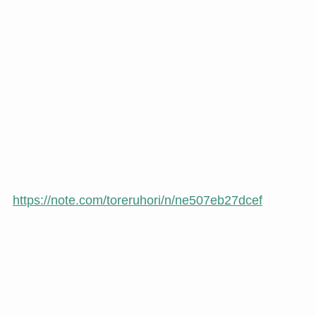
https://note.com/toreruhori/n/ne507eb27dcef