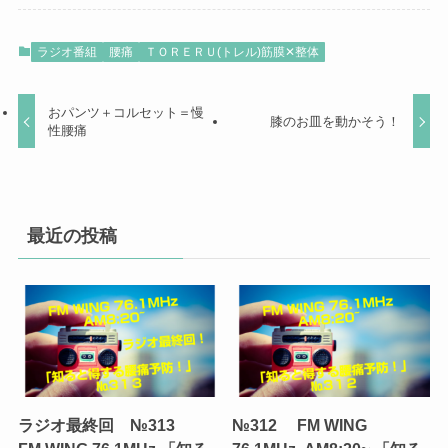
ラジオ番組
腰痛
ＴＯＲＥＲＵ(トレル)筋膜✕整体
おパンツ＋コルセット＝慢
膝のお皿を動かそう！
性腰痛
最近の投稿
ラジオ最終回 №313
№312 FM WING