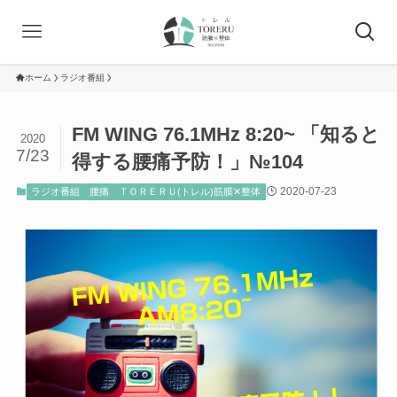
ホーム
ラジオ番組
FM WING 76.1MHz 8:20~ 「知ると
2020
7/23
得する腰痛予防！」№104
2020-07-23
ラジオ番組
腰痛
ＴＯＲＥＲＵ(トレル)筋膜✕整体