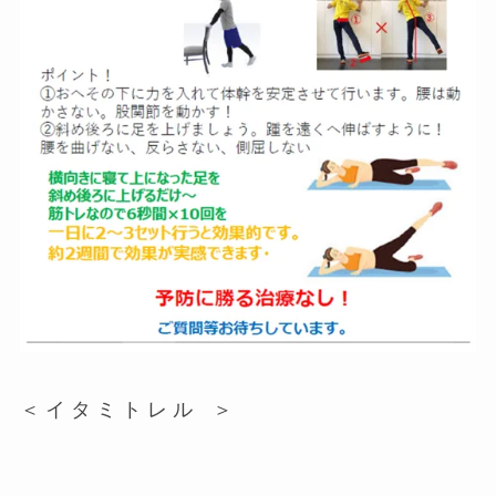
＜ イ タ ミ ト レ ル ＞