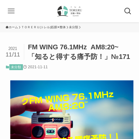
ホーム
ＴＯＲＥＲＵ(トレル)筋膜✕整体
未分類
FM WING 76.1MHz AM8:20~
2021
11/11
「知ると得する痛予防！」№171
2021-11-11
未分類