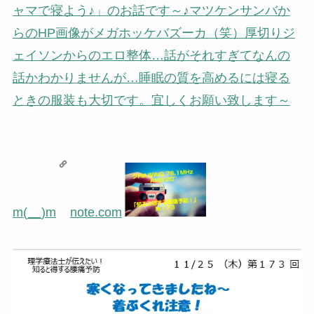
ャマで寝よう♪」のお話です～♪マツケンサンバか
らのHP画像がメガホッケバズーカ（笑）厚切りジ
ェイソンからのエロ整体…話がそれすぎてなんの
話かわかりませんが…睡眠の質を高めるには寝る
ときの服装も大切です。宜しくお願い致します～
m(__)m
note.com