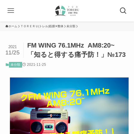
ホーム
ＴＯＲＥＲＵ(トレル)筋膜✕整体
未分類
FM WING 76.1MHz AM8:20~
2021
11/25
「知ると得する痛予防！」№173
2021-11-25
未分類