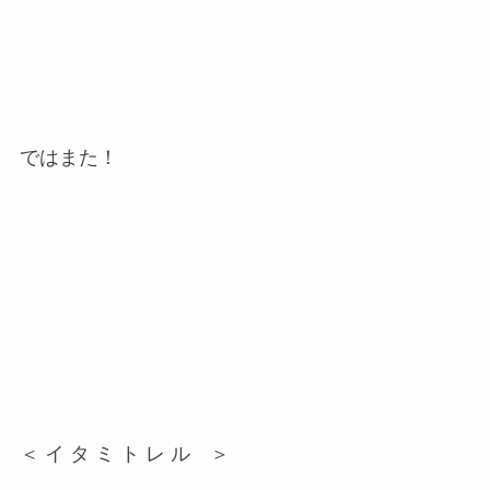
ではまた！
＜ イ タ ミ ト レ ル ＞