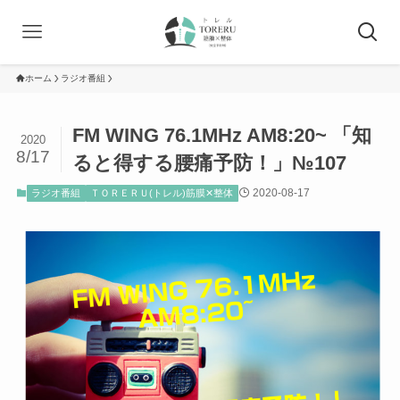
ホーム
ラジオ番組
FM WING 76.1MHz AM8:20~ 「知
2020
8/17
ると得する腰痛予防！」№107
2020-08-17
ラジオ番組
ＴＯＲＥＲＵ(トレル)筋膜✕整体