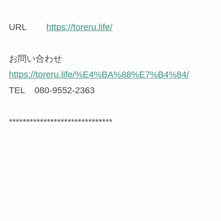
URL
https://toreru.life/
お問い合わせ
https://toreru.life/%E4%BA%88%E7%B4%84/
TEL 080-9552-2363
******************************