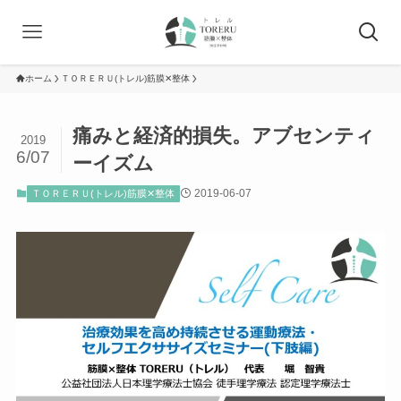
ホーム
ＴＯＲＥＲＵ(トレル)筋膜✕整体
痛みと経済的損失。アブセンティ
2019
6/07
ーイズム
2019-06-07
ＴＯＲＥＲＵ(トレル)筋膜✕整体