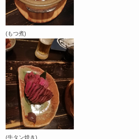
(もつ煮)
(牛タン焼き)