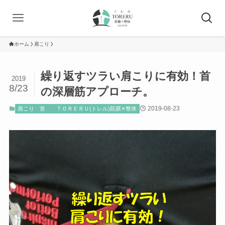
ホーム
肩こり
繰り返すツラい肩こりに有効！首
2019
8/23
の深層筋アプローチ。
2019-08-23
肩こり
首
ＴＯＲＥＲＵ(トレル)筋膜✕整体