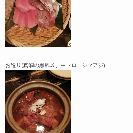
お造り(真鯛の黒酢〆、中トロ、シマアジ)