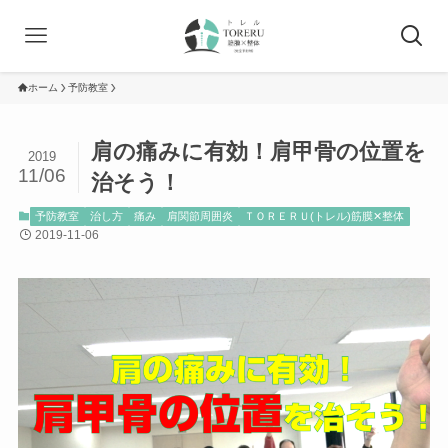
ホーム
予防教室
肩の痛みに有効！肩甲骨の位置を
2019
11/06
治そう！
予防教室
治し方
痛み
肩関節周囲炎
ＴＯＲＥＲＵ(トレル)筋膜✕整体
2019-11-06