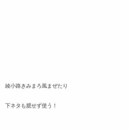
綾小路きみまろ風まぜたり
下ネタも臆せず使う！