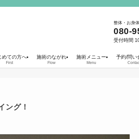
整体・お身
080-9
受付時間 10
じめての方へ
施術のながれ
施術メニュー
予約/問い
First
Flow
Menu
Contac
イング！