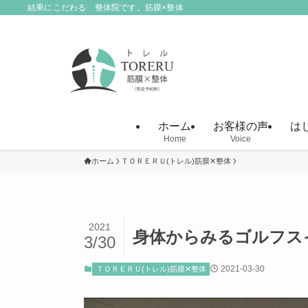
結果にこだわる 整体院です。筋膜×整体
ホーム
お客様の声
は
Home
Voice
ホーム
ＴＯＲＥＲＵ(トレル)筋膜✕整体
2021
身体からみるゴルフス
3/30
2021-03-30
ＴＯＲＥＲＵ(トレル)筋膜✕整体