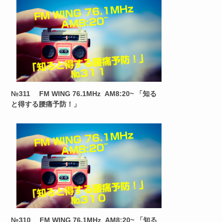
№311 FM WING 76.1MHz AM8:20~ 「知る
と得する腰痛予防！」
№310 FM WING 76.1MHz AM8:20~ 「知る