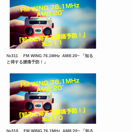
№311 FM WING 76.1MHz AM8:20~ 「知る
と得する腰痛予防！」
№310 FM WING 76.1MHz AM8:20~ 「知る