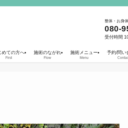
整体・お身
080-9
受付時間 10
じめての方へ
施術のながれ
施術メニュー
予約/問い
First
Flow
Menu
Contac