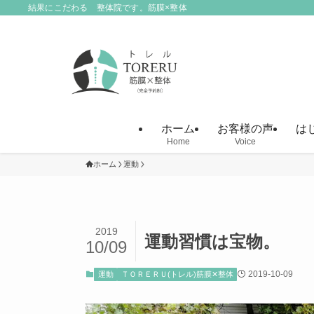
結果にこだわる 整体院です。筋膜×整体
ホーム
お客様の声
は
Home
Voice
ホーム
運動
2019
運動習慣は宝物。
10/09
2019-10-09
運動
ＴＯＲＥＲＵ(トレル)筋膜✕整体