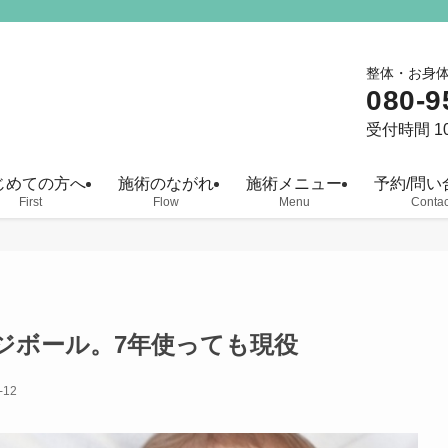
整体・お身
080-9
受付時間 10
じめての方へ
施術のながれ
施術メニュー
予約/問い
First
Flow
Menu
Contac
ジボール。7年使っても現役
-12