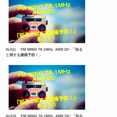
№311 FM WING 76.1MHz AM8:20~ 「知る
と得する腰痛予防！」
№310 FM WING 76.1MHz AM8:20~ 「知る